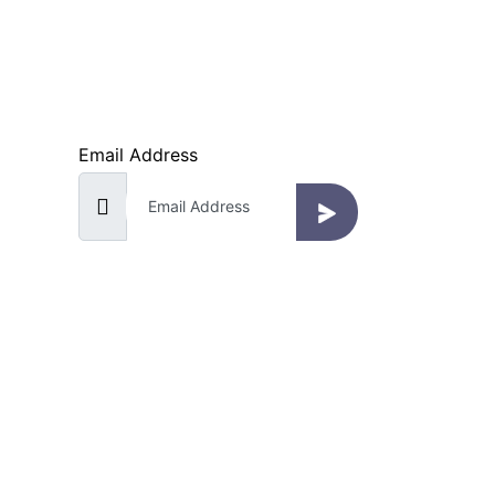
قم بالتسجيل لتلقي الإخطارات
واى تو
نحن دائما نستمع إلى تعليقاتك
سياحة 
Email Address
سياحة 
تذاكر