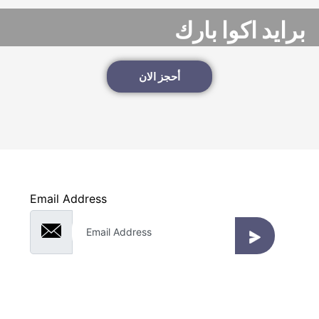
برايد اكوا بارك
أحجز الان
قم بالتسجيل لتلقي الإخطارات
نحن دائما نستمع إلى تعليقاتك
Email Address
واى تو ام ترافيل
سياحة دينية