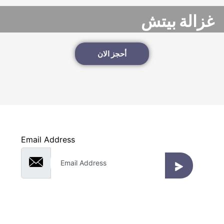
غزالة بيتش
أحجز الان
قم بالتسجيل لتلقي الإخطارات
نحن دائما نستمع إلى تعليقاتك
Email Address
واى تو ام ترافيل
سياحة دينية